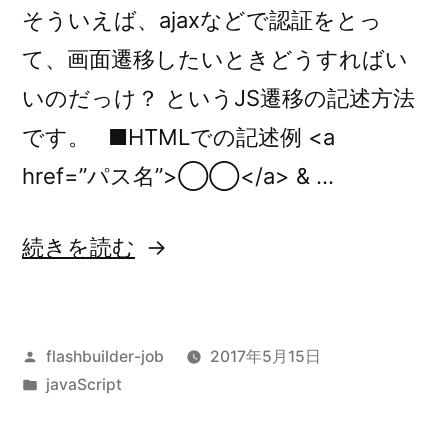
値、
そういえば、ajaxなどで認証をとっ
漢
て、画面遷移したいときどうすればい
字
いのだっけ？ というJS遷移の記述方法
を
です。 ■HTMLでの記述例 <a
含
href=”パス名”>◯◯</a> & …
む
“簡
続きを読む
列
単！
を
JavaScript
正
投
flashbuilder-job
2017年5月15日
で
し
稿
カ
javaScript
URL
く
者:
テ
を
ゴ
ソ