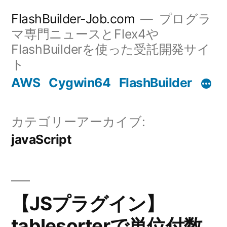
コ
FlashBuilder-Job.com
プログラ
ン
マ専門ニュースとFlex4や
FlashBuilderを使った受託開発サイ
テ
ト
ン
AWS
Cygwin64
FlashBuilder
ツ
へ
カテゴリーアーカイブ:
ス
javaScript
キ
ッ
プ
【JSプラグイン】
tablesorterで単位付数