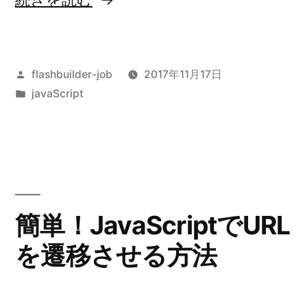
プ
ラ
投
flashbuilder-job
2017年11月17日
グ
稿
カ
javaScript
イ
者:
テ
ン】
ゴ
リ
tablesorter
ー:
で
単
簡単！JavaScriptでURL
位
を遷移させる方法
付
数