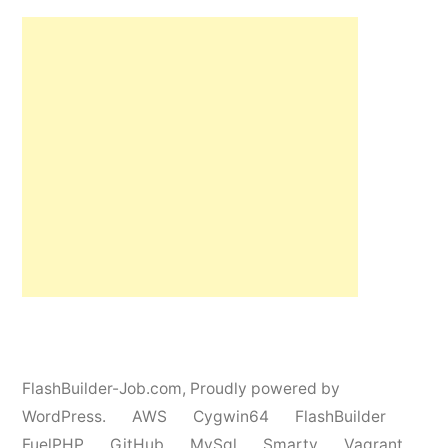
リ
遷
ー
ー:
移
ト
さ
す
せ
る
る
方
方
法”
法”
の
の
FlashBuilder-Job.com
,
Proudly powered by
WordPress.
AWS
Cygwin64
FlashBuilder
FuelPHP
GitHub
MySql
Smarty
Vagrant