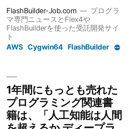
コ
FlashBuilder-Job.com
プログラ
ン
マ専門ニュースとFlex4や
FlashBuilderを使った受託開発サイ
テ
ト
ン
AWS
Cygwin64
FlashBuilder
ツ
へ
ス
キ
1年間にもっとも売れた
ッ
プログラミング関連書
プ
籍は、「人工知能は人間
を超えるか ディープラ