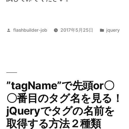
投
カ
flashbuilder-job
2017年5月25日
jquery
稿
テ
者:
ゴ
リ
ー:
”tagName”で先頭or〇
〇番目のタグ名を見る！
jQueryでタグの名前を
取得する方法２種類