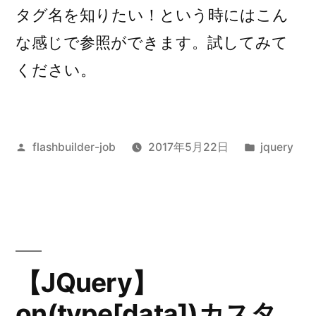
タグ名を知りたい！という時にはこん
な感じで参照ができます。試してみて
ください。
投
カ
flashbuilder-job
2017年5月22日
jquery
稿
テ
者:
ゴ
リ
ー:
【JQuery】
on(type[data])カスタ