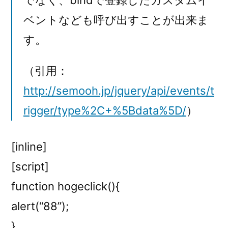
ベントなども呼び出すことが出来ま
す。
（引用：
http://semooh.jp/jquery/api/events/t
rigger/type%2C+%5Bdata%5D/
）
[inline]
[script]
function hogeclick(){
alert(“88”);
}