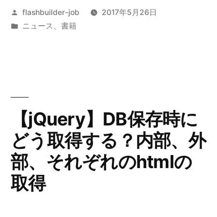
投
flashbuilder-job
2017年5月26日
稿
カ
ニュース
、
書籍
者:
テ
ゴ
リ
ー:
【jQuery】DB保存時に
どう取得する？内部、外
部、それぞれのhtmlの
取得