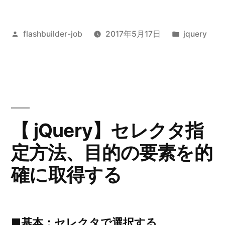
投
カ
flashbuilder-job
2017年5月17日
jquery
稿
テ
者:
ゴ
リ
ー:
【 jQuery】セレクタ指
定方法、目的の要素を的
確に取得する
■基本：セレクタで選択する