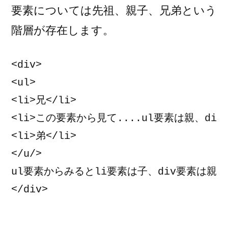
要素については先祖、親子、兄弟という
階層が存在します。
<div>

<ul>

<li>兄</li>

<li>この要素から見て....ul要素は親、div要
<li>弟</li>

</u/>

ul要素からみるとli要素は子、div要素は親
</div>