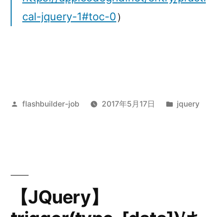
cal-jquery-1#toc-0
）
投
カ
flashbuilder-job
2017年5月17日
jquery
稿
テ
者:
ゴ
リ
ー:
【JQuery】