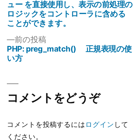
稿
稿:
ュー を直接使用し、表示の前処理の
ロジックをコントローラに含める
ナ
ことができます。
ビ
前
前の投稿
ゲ
の
PHP: preg_match() 正規表現の使
投
い方
ー
稿:
シ
ョ
コメントをどうぞ
ン
コメントを投稿するには
ログイン
して
ください。