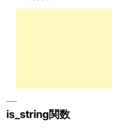
者:
数
が
文
字
列
か
ど
う
か
を
確
認
–
is_string())
is_string関数