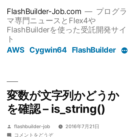
コ
FlashBuilder-Job.com
プログラ
ン
マ専門ニュースとFlex4や
FlashBuilderを使った受託開発サイ
テ
ト
ン
AWS
Cygwin64
FlashBuilder
ツ
へ
ス
キ
変数が文字列かどうか
ッ
を確認 – is_string()
プ
投
flashbuilder-job
2016年7月21日
稿
(変
コメントをどうぞ