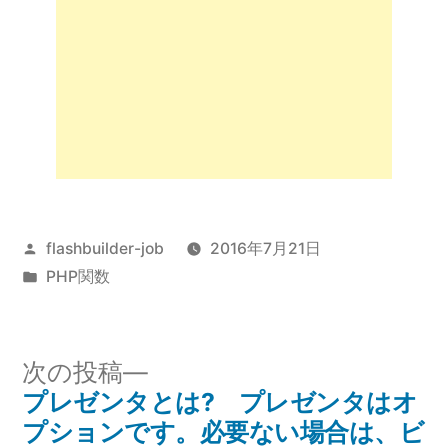
投
flashbuilder-job
2016年7月21日
稿
カ
PHP関数
者:
テ
ゴ
リ
次
次の投稿
ー:
の
プレゼンタとは? プレゼンタはオ
投
投
プションです。必要ない場合は、ビ