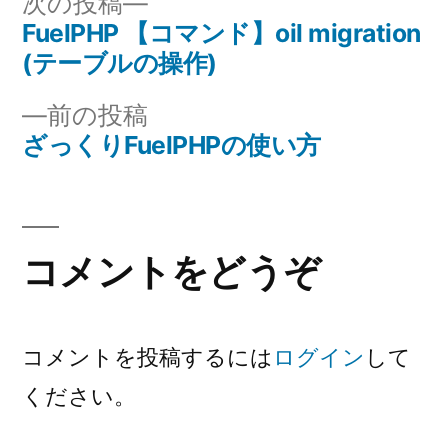
次
次の投稿
ー:
の
FuelPHP 【コマンド】oil migration
投
投
(テーブルの操作)
稿
稿:
前
前の投稿
ナ
の
ざっくりFuelPHPの使い方
投
ビ
稿:
ゲ
コメントをどうぞ
ー
シ
ョ
コメントを投稿するには
ログイン
して
ください。
ン