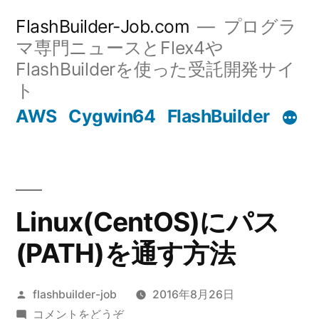
コ
FlashBuilder-Job.com
プログラ
ン
マ専門ニュースとFlex4や
FlashBuilderを使った受託開発サイ
テ
ト
ン
AWS
Cygwin64
FlashBuilder
ツ
へ
ス
キ
Linux(CentOS)にパス
ッ
(PATH)を通す方法
プ
投
flashbuilder-job
2016年8月26日
稿
(Linux(CentOS)
コメントをどうぞ