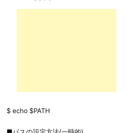
者:
に
パ
ス
(PATH)
を
通
す
方
法)
$ echo $PATH
■パスの設定方法(一時的)