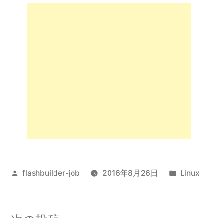
投
カ
flashbuilder-job
2016年8月26日
Linux
稿
テ
者:
ゴ
リ