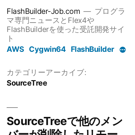
コ
FlashBuilder-Job.com
プログラ
ン
マ専門ニュースとFlex4や
FlashBuilderを使った受託開発サイ
テ
ト
ン
AWS
Cygwin64
FlashBuilder
ツ
へ
カテゴリーアーカイブ:
ス
SourceTree
キ
ッ
プ
SourceTreeで他のメン
バーが削除したリモー