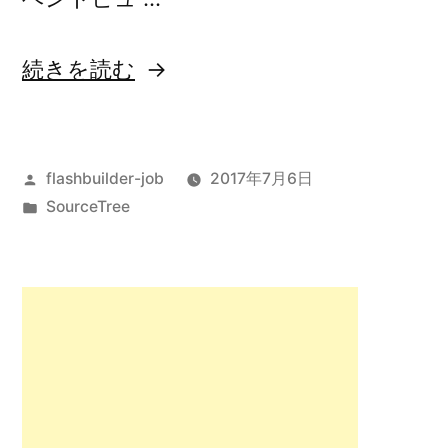
チ
を
“不
続きを読む
一
要
括
な
削
投
flashbuilder-job
2017年7月6日
フ
稿
カ
SourceTree
除
ァ
者:
テ
す
イ
ゴ
リ
る
ル
ー:
方
を
法”
削
の
除