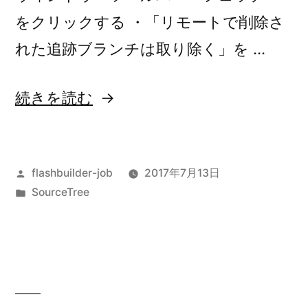
をクリックする ・「リモートで削除さ
れた追跡ブランチは取り除く」を …
“SourceTree
続きを読む
で
他
投
flashbuilder-job
2017年7月13日
の
稿
カ
SourceTree
メ
者:
テ
ン
ゴ
リ
バ
ー:
ー