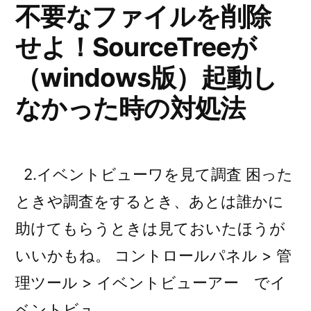
が
不要なファイルを削除
削
せよ！SourceTreeが
除
（windows版）起動し
し
なかった時の対処法
た
リ
モ
2.イベントビューワを見て調査 困った
ー
ときや調査をするとき、あとは誰かに
ト
助けてもらうときは見ておいたほうが
ブ
いいかもね。 コントロールパネル > 管
ラ
理ツール > イベントビューアー でイ
ン
ベントビュ …