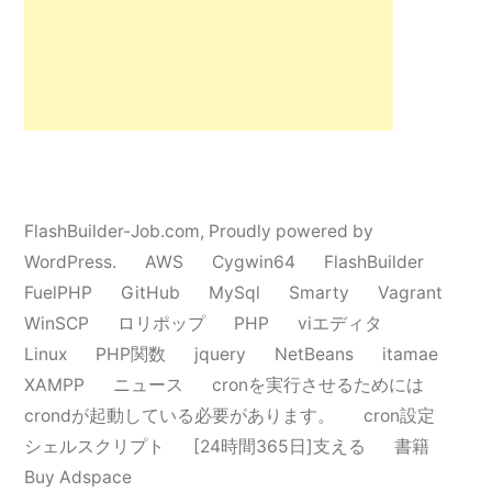
せ
よ！
SourceTree
が
（windows
版）
FlashBuilder-Job.com
,
Proudly powered by
WordPress.
AWS
Cygwin64
FlashBuilder
起
FuelPHP
GitHub
MySql
Smarty
Vagrant
動
WinSCP
ロリポップ
PHP
viエディタ
し
Linux
PHP関数
jquery
NetBeans
itamae
XAMPP
ニュース
cronを実行させるためには
な
crondが起動している必要があります。
cron設定
か
シェルスクリプト
[24時間365日]支える
書籍
Buy Adspace
っ