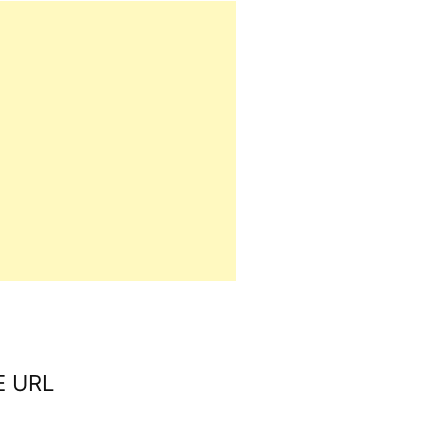
マ
ン
ド
一
覧)
E URL