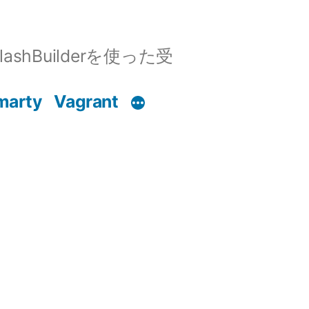
shBuilderを使った受
marty
Vagrant