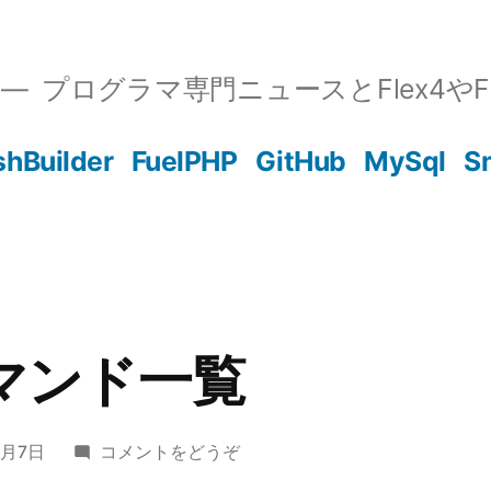
プログラマ専門ニュースとFlex4やFla
shBuilder
FuelPHP
GitHub
MySql
S
tコマンド一覧
(vagrant
7月7日
コメントをどうぞ
コ