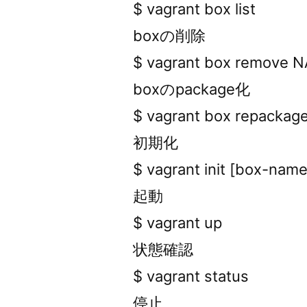
$ vagrant box list
boxの削除
$ vagrant box remove
boxのpackage化
$ vagrant box repacka
初期化
$ vagrant init [box-name
起動
$ vagrant up
状態確認
$ vagrant status
停止