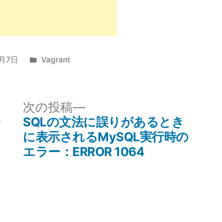
カ
7月7日
Vagrant
テ
ゴ
リ
次
次の投稿
ー:
の
シ
SQLの文法に誤りがあるとき
投
に表示されるMySQL実行時の
稿:
エラー：ERROR 1064