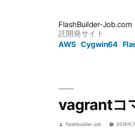
コ
ン
FlashBuilder-Job.com
テ
託開発サイト
ン
AWS
Cygwin64
Fla
ツ
へ
ス
キ
vagran
ッ
プ
投
flashbuilder-job
2016年
稿