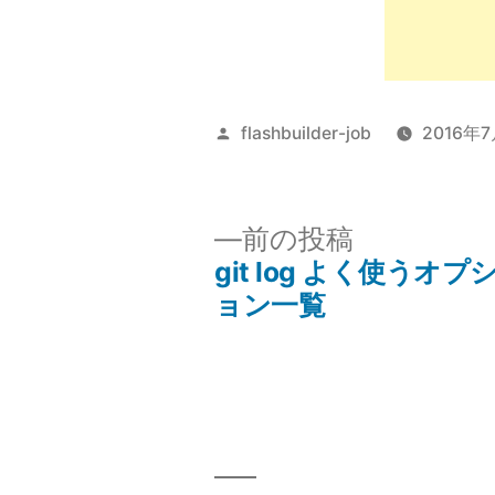
投
flashbuilder-job
2016年
稿
者:
前
前の投稿
の
git log よく使うオプ
投
投
ョン一覧
稿:
稿
ナ