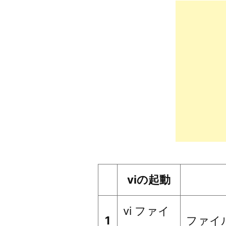
者:
viの起動
vi ファイ
1
ファイ