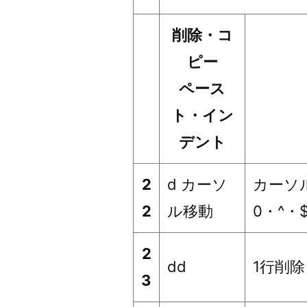
削除・コ
ピー
ペース
ト・イン
デント
2
d カーソ
カーソ
2
ル移動
0・^
2
dd
1行削除
3