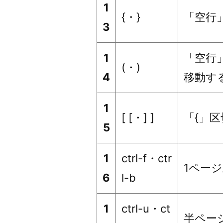
1
{・}
「空行
3
1
「空行
(・)
4
移動す
1
[ [・] ]
「{」
5
1
ctrl-f・ctr
1ペー
6
l-b
1
ctrl-u・ct
半ペー