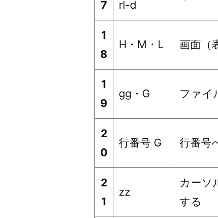
7
rl-d
1
H・M・L
画面（
8
1
gg・G
ファイ
9
2
行番号 G
行番号
0
2
カーソ
zz
1
する