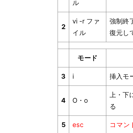
ル
vi -r ファ
強制終
2
イル
復元し
モード
3
i
挿入モ
上・下
4
O・o
る
5
esc
コマン