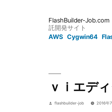
コ
ン
FlashBuilder-Job.com
テ
託開発サイト
ン
AWS
Cygwin64
Fla
ツ
へ
ス
キ
ｖｉエディ
ッ
プ
投
flashbuilder-job
2016年
稿