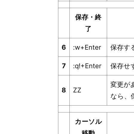
保存・終
了
6
:w+Enter
保存す
7
:q!+Enter
保存せ
変更が
8
ZZ
なら、
カーソル
移動