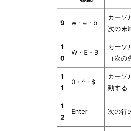
カーソ
9
w・e・b
次の末
1
カーソ
W・E・B
0
（次の
1
カーソ
0・^・$
1
動する
1
Enter
次の行
2