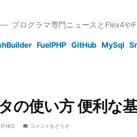
プログラマ専門ニュースとFlex4やFla
shBuilder
FuelPHP
GitHub
MySql
S
タの使い方 便利な
(ｖ
7月14日
コメントをどうぞ
ｉ